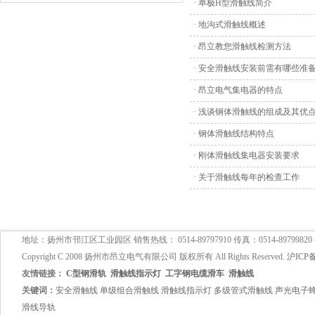
·
单极H型滑触线简介
·
地沟式滑触线概述
·
昂立教您滑触线检测方法
·
安全滑触线安装前需有哪些准
·
昂立电气集电器的特点
·
浅谈钢体滑触线的组成及其优
·
钢体滑触线结构特点
·
刚体滑触线集电器安装要求
·
关于滑触线每年的检查工作
地址：扬州市邗江区工业园区 销售热线： 0514-89797910 传真：0514-89799820
Copyright C 2008 扬州市昂立电气有限公司 版权所有 All Rights Reserved.
沪ICP备
友情链接：
C型钢滑轨
滑触线指示灯
工字钢电缆滑车
滑触线
关键词：
安全滑触线
单级组合滑触线
滑触线指示灯
多级管式滑触线
声光电子
滑线导轨