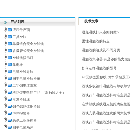
技术文章
产品列表
液压千斤顶
·
避免滑线打火该如何做？
工具滑轨
·
柔性滑触线的特点
单极组合安全滑触线
·
滑触线的组成及不同分类
多极管式安全滑触线
滑触线指示灯
·
滑触线集电器:有足够的能力完
集电器
·
如何选择滑触线的型号
电缆滑线导轨
·
4P无接缝滑触线_对外承包及
扁平电缆滑轨滑车
工字钢电缆滑车
·
浅谈多极铜排滑触线与单极单
移动馈电热销产品-（滑触线大全）
·
浅谈行车滑触线选择标准主要
汉发滑触线
·
在滑触线弧线晟支架距离应按
钢包铝刚体铜滑线
·
浅谈安装滑触线注意的两大技
声光报警器
禹鼎工业遥控器
·
浅谈行车滑触线选择标准主要
扁平电缆系列