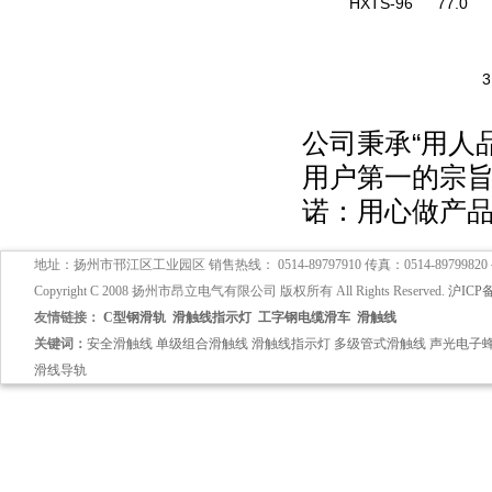
HXTS-96
77.0
3
公司秉承“用人
用户第一的宗
诺：用心做产
地址：扬州市邗江区工业园区 销售热线： 0514-89797910 传真：0514-89799820
Copyright C 2008 扬州市昂立电气有限公司 版权所有 All Rights Reserved.
沪ICP备
友情链接：
C型钢滑轨
滑触线指示灯
工字钢电缆滑车
滑触线
关键词：
安全滑触线
单级组合滑触线
滑触线指示灯
多级管式滑触线
声光电子
滑线导轨