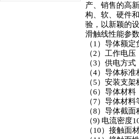
产、销售的高
构、软、硬件
验，以新颖的
滑触线性能参
（
1
）导体额定
（
2
）工作电压
（
3
）供电方式
（
4
）导体标准
（
5
）安装支架
（6）导体材料：
（7）导体材料
（
8
）导体截面
（
9)
电流密度
1
（10）接触面