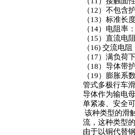
（11）接触面性
（
12）不包含
（13）标准长
（
14
）电阻率
（
15
）直流电
（
16)
交流电阻
（
17
）满负荷
（
18
）导体带
（
19
）膨胀系数：0
管式多极行车
导体作为输电
单紧凑、安全
该种类型的滑触线
流，这种类型
由于以铜代替