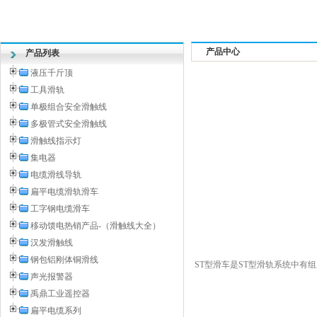
产品中心
产品列表
液压千斤顶
工具滑轨
单极组合安全滑触线
多极管式安全滑触线
滑触线指示灯
集电器
电缆滑线导轨
扁平电缆滑轨滑车
工字钢电缆滑车
移动馈电热销产品-（滑触线大全）
汉发滑触线
钢包铝刚体铜滑线
ST型滑车是ST型滑轨系统中
声光报警器
禹鼎工业遥控器
扁平电缆系列