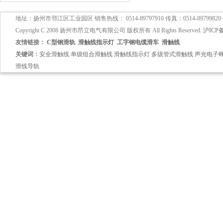
地址：扬州市邗江区工业园区 销售热线： 0514-89797910 传真：0514-89799820
Copyright C 2008 扬州市昂立电气有限公司 版权所有 All Rights Reserved.
沪ICP备
友情链接：
C型钢滑轨
滑触线指示灯
工字钢电缆滑车
滑触线
关键词：
安全滑触线
单级组合滑触线
滑触线指示灯
多级管式滑触线
声光电子
滑线导轨